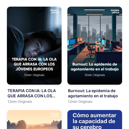
cansancio
maximizar la salud
cognitiva y prevenir el
Alzheimer.
TERAPIA CON IA: LA OLA
Burnout: La epidemia de
QUE ARRASA CON LOS
agotamiento en el trabajo
JÓVENES EUROPEOS
12min Originals
12min Originals