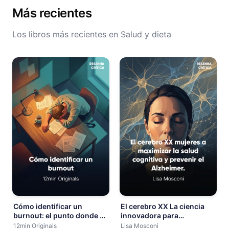
Más recientes
Los libros más recientes en Salud y dieta
Cómo identificar un
El cerebro XX La ciencia
burnout: el punto donde el
innovadora para
cansancio deja de ser
empoderar a las mujeres a
12min Originals
Lisa Mosconi