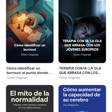
Cómo identificar un
TERAPIA CON IA: LA OLA
burnout: el punto donde el
QUE ARRASA CON LOS
cansancio deja de ser
JÓVENES EUROPEOS
12min Originals
12min Originals
cansancio