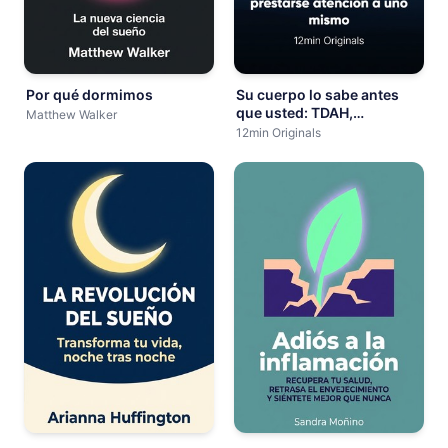
Por qué dormimos
Su cuerpo lo sabe antes
que usted: TDAH,
Matthew Walker
depresión y la ciencia de
12min Originals
prestarse atención a uno
mismo