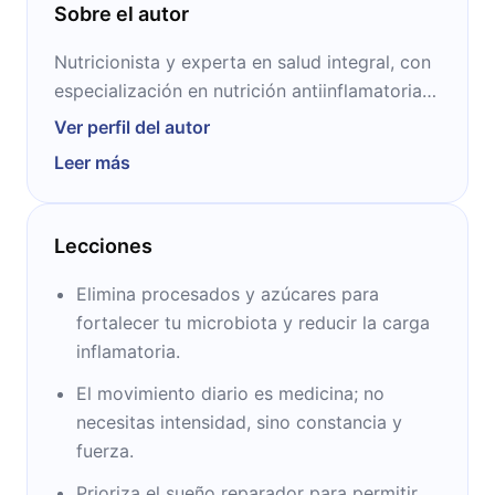
Sobre el autor
Nutricionista y experta en salud integral, con
especialización en nutrición antiinflamatoria y
bienestar emocional, ha ayudado a miles de
Ver perfil del autor
personas a mejorar su salud a través de
Leer más
hábitos alimenticios y estilos de vida
saludables. Su enfoque basado en la
prevención y el tratamiento de enfermedades
Lecciones
crónicas ha transformado la vida de muchos
pacientes. A través de sus clases, consultas y
Elimina procesados y azúcares para
textos, comparte su conocimiento y
fortalecer tu microbiota y reducir la carga
promueve una vida más saludable y plena.
inflamatoria.
El movimiento diario es medicina; no
necesitas intensidad, sino constancia y
fuerza.
Prioriza el sueño reparador para permitir