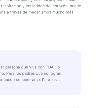
respiración y los latidos del corazón, puede
nciona a través de mecanismos mucho más
uier persona que viva con TDAH o
lo. Para los padres que no logran
no puede concentrarse. Para los
que pierden el día entero sin producir
ue quieren entender por qué algunos de
mpre parecen llegar tarde. Y para
osidad por lo que la neurociencia está