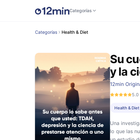
Categorías
Categorías
Health & Diet
Su cu
y la 
12min Origin
5.0
Health & Diet
Una investig
lo que las n
un estudio d