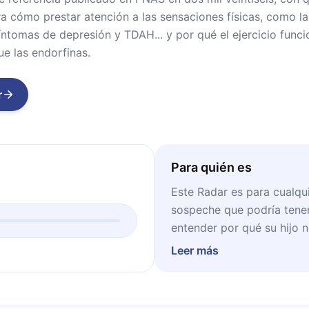
a cómo prestar atención a las sensaciones físicas, como la 
síntomas de depresión y TDAH... y por qué el ejercicio fu
e las endorfinas.
r
Para quién es
Este Radar es para cualq
sospeche que podría tener
entender por qué su hijo 
profesionales que sienten 
Leer más
nada. Para los gerentes q
sus mejores empleados sie
cualquiera que sienta curi