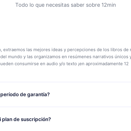
Todo lo que necesitas saber sobre 12min
n, extraemos las mejores ideas y percepciones de los libros de 
 del mundo y las organizamos en resúmenes narrativos únicos 
pueden consumirse en audio y/o texto ¡en aproximadamente 12
 período de garantía?
tra aplicación y comenzar a disfrutar de nuestra biblioteca. Si
s satisfecho con nuestra plataforma, simplemente contacta a
 plan de suscripción?
porte (
contacto@12min.com
) dentro de los 7 días posteriores a 
reembolso del valor. Recibirás todo lo que pagaste, sin preguntas