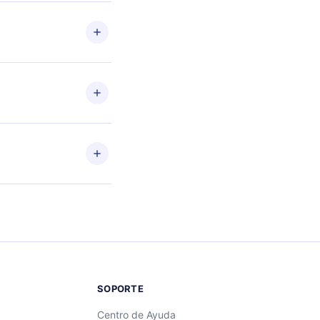
o de
de
 o
ento
enido
SOPORTE
Centro de Ayuda