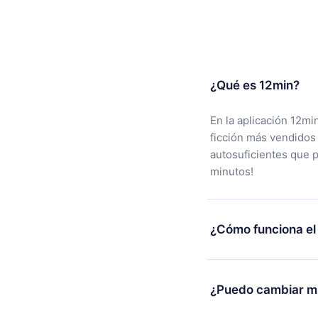
¿Qué es 12min?
En la aplicación 12mi
ficción más vendidos
autosuficientes que 
minutos!
¿Cómo funciona el
Puedes descargar nues
alguna razón no está
¿Puedo cambiar mi
nuestro equipo de so
compra y solicita el 