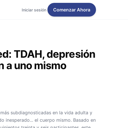
Comenzar Ahora
Iniciar sesión
ed: TDAH, depresión
ón a uno mismo
más subdiagnosticadas en la vida adulta y
ado inesperado... el cuerpo mismo. Basado en
inientos treinta y seis participantes, este