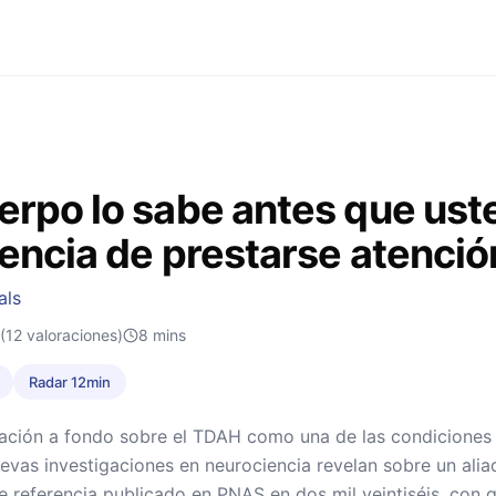
erpo lo sabe antes que ust
ciencia de prestarse atenci
als
(12 valoraciones)
8
mins
Radar 12min
ación a fondo sobre el TDAH como una de las condiciones 
uevas investigaciones en neurociencia revelan sobre un ali
e referencia publicado en PNAS en dos mil veintiséis, con qu