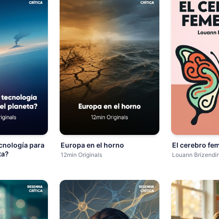
cnología para
Europa en el horno
El cerebro fe
ta?
12min Originals
Louann Brizendi