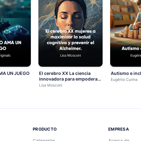
MA UN JUEGO
El cerebro XX La ciencia
Autismo e inc
innovadora para empoderar
Eugênio Cunha
a las mujeres a maximizar la
Lisa Mosconi
salud cognitiva y prevenir el
Alzheimer.
PRODUCTO
EMPRESA
Categorías
Acerca de