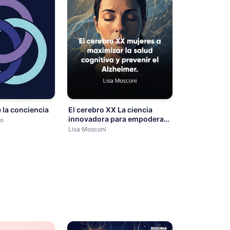
 la conciencia
El cerebro XX La ciencia
innovadora para empoderar
do
a las mujeres a maximizar la
Lisa Mosconi
salud cognitiva y prevenir el
Alzheimer.