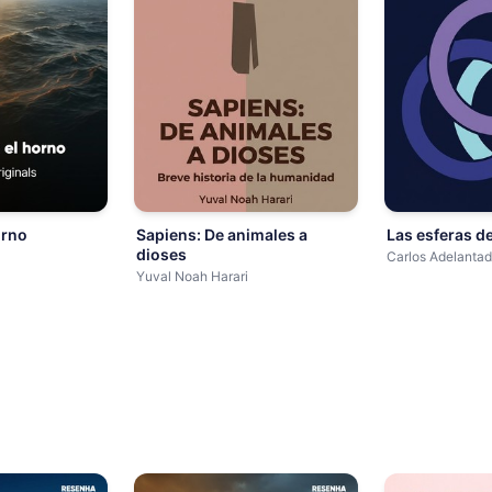
orno
Sapiens: De animales a
Las esferas de
dioses
Carlos Adelanta
Yuval Noah Harari