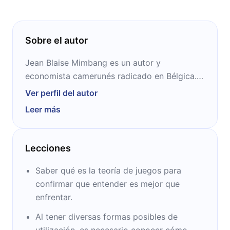
Sobre el autor
Jean Blaise Mimbang es un autor y
economista camerunés radicado en Bélgica.
Se formó en la Universidad Católica de
Ver perfil del autor
Louvain, donde consiguió un Master en ciclos
Leer más
económicos, crecimiento y globalización.
Actualmente trabaja para el banco ING como
experto en políticas y procesos de riesgo
Lecciones
financiero.
Saber qué es la teoría de juegos para
confirmar que entender es mejor que
enfrentar.
Al tener diversas formas posibles de
utilización, es necesario conocer cómo