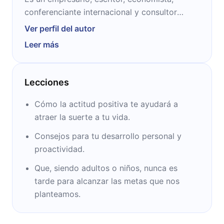
conferenciante internacional y consultor
catalán. Acumula más de una decena de
Ver perfil del autor
obras publicadas, siendo varias de ellas
Leer más
número 1 en España. Alcanzó las ocho
millones de copias vendidas. Anteriormente
estudió Administración de Empresas en la
Lecciones
Escuela Superior de Administración y
Dirección de Empresas.
Cómo la actitud positiva te ayudará a
atraer la suerte a tu vida.
Consejos para tu desarrollo personal y
proactividad.
Que, siendo adultos o niños, nunca es
tarde para alcanzar las metas que nos
planteamos.