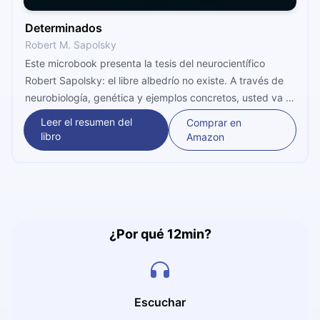
Determinados
Robert M. Sapolsky
Este microbook presenta la tesis del neurocientífico
Robert Sapolsky: el libre albedrío no existe. A través de
neurobiología, genética y ejemplos concretos, usted va a
entender cómo cada decisión que toma es el resultado
Leer el resumen del
Comprar en
de una cadena infinita de causas biológicas y
libro
Amazon
ambientales, y por qué aceptar esa idea puede hacerlo
más compasivo y estratégico.
¿Por qué 12min?
Escuchar