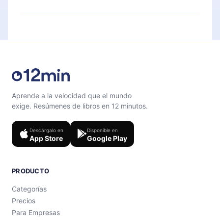
cuestionario de preguntas para ayudarte a fijar el
Siéntete libre de contactarnos en
contenido al final de cada microlibro.
support@12min.com
.
Aprende a la velocidad que el mundo
exige. Resúmenes de libros en 12 minutos.
Descárgalo en
Disponible en
App Store
Google Play
PRODUCTO
Categorías
Precios
Para Empresas