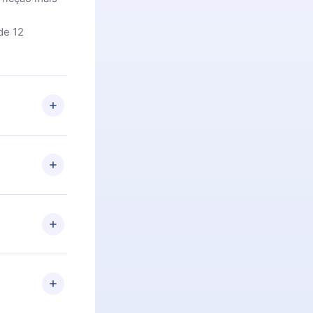
de 12
 Se por algum
om nossa
itar o
racia.
 Por
firmar a
 aniversário
 de 2500+
de ler ou
Android e
 também se