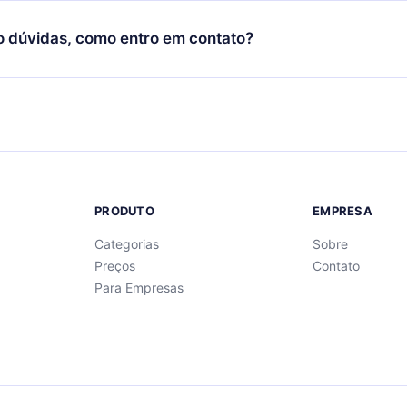
cida por não renovar sua assinatura do 12min, você pode cancel
 um quiz de perguntas para te ajudar a fixar o conteúdo no final
ento e o próximo ciclo de cobrança não ocorrerá.
o dúvidas, como entro em contato?
re para entrar em contato por
support@12min.com
.
PRODUTO
EMPRESA
Categorias
Sobre
Preços
Contato
Para Empresas