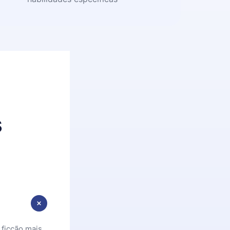
s
 ficção mais