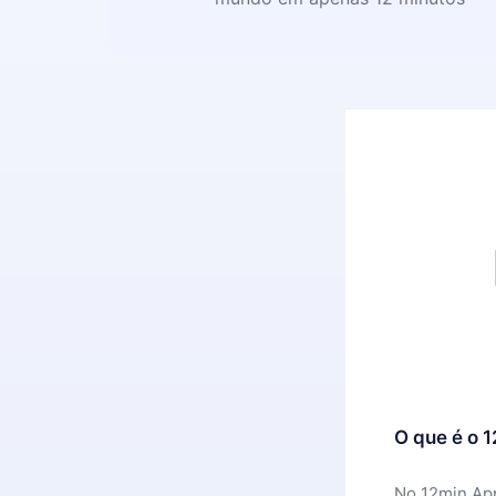
O que é o 
No 12min App