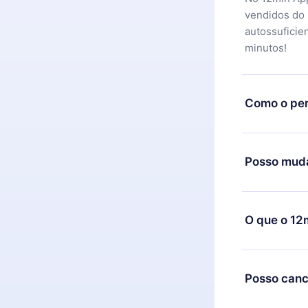
vendidos do
autossuficie
minutos!
Como o per
Você pode ba
motivo não f
Posso muda
equipe de su
reembolso do
Sim, mas a m
exemplo, se 
O que o 12
mudança para
de cobrança
O 12min Prem
títulos disp
Posso canc
ouvir a qual
Computador. 