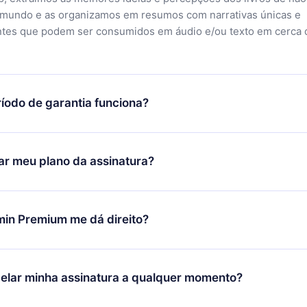
 mundo e as organizamos em resumos com narrativas únicas e
ntes que podem ser consumidos em áudio e/ou texto em cerca 
íodo de garantia funciona?
ixar nosso aplicativo e começar a aproveitar nossa biblioteca.
icar satisfeito com nossa plataforma, basta entrar em contato c
r meu plano da assinatura?
porte (
contato@12min.com
) em até 7 dias após a compra e solic
 valor. Você receberá tudo que pagou, sem perguntas ou buroc
udança só se aplicará a partir do próximo período de cobrança.
você decidiu mudar sua assinatura mensal para anual, após con
min Premium me dá direito?
 o plano anual, o novo plano só será aplicado e cobrado após o
 daquele mês.
ium é um plano que te garante acesso a toda nossa biblioteca
oníveis em 3 línguas (Inglês, espanhol e português) que você po
elar minha assinatura a qualquer momento?
quer momento através do nosso aplicativo disponível para iOS, 
Você também pode ler ou ouvir seus títulos favoritos offline e