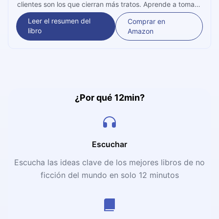
clientes son los que cierran más tratos. Aprende a tomar
el control, aportar valor real y transformar tu enfoque
Leer el resumen del
Comprar en
comercial con tácticas probadas en más de 6,000
libro
Amazon
profesionales.
¿Por qué 12min?
Escuchar
Escucha las ideas clave de los mejores libros de no
ficción del mundo en solo 12 minutos