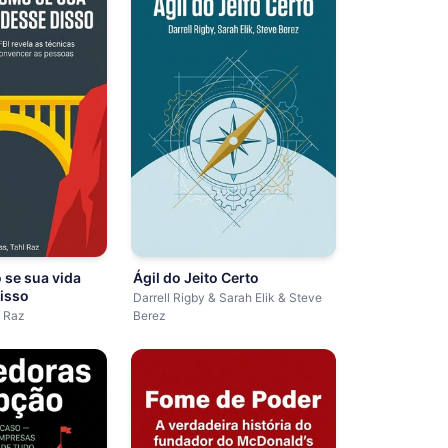
 se sua vida
Ágil do Jeito Certo
isso
Darrell Rigby & Sarah Elik & Steve
l Raz
Berez