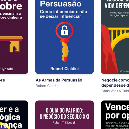
bre
As Armas da Persuasão
Negocie como
dependesse d
Robert Cialdini
Chris Voss & Tah