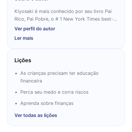
Kiyosaki é mais conhecido por seu livro Pai
Rico, Pai Pobre, o # 1 New York Times best-
seller. Kiyosaki seguiu com Pai Rico de
Ver perfil do autor
Independência Financeira e Guia do Pai Rico
Ler mais
para Investing. Ele já teve pelo menos uma
dúzia de livros publicados.
Lições
As crianças precisam ter educação
financeira
Perca seu medo e corra riscos
Aprenda sobre finanças
Ver todas as lições