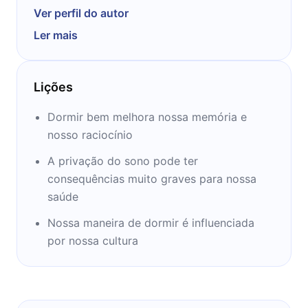
escreve na interseção do mundo natural e da
Ver perfil do autor
imaginação humana como ocorre em nossas
Ler mais
experiências cotidianas, e mantém um blog
no SecretLifeOfSleep.com. Ela mora no norte
do Novo México, onde trabalha como
Lições
conselheira.
Dormir bem melhora nossa memória e
nosso raciocínio
A privação do sono pode ter
consequências muito graves para nossa
saúde
Nossa maneira de dormir é influenciada
por nossa cultura