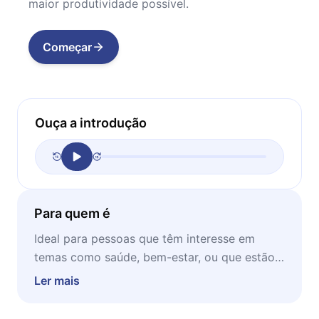
maior produtividade possível.
Começar
Ouça a introdução
Para quem é
Ideal para pessoas que têm interesse em
temas como saúde, bem-estar, ou que estão
passando por problemas na qualidade do
Ler mais
sono, este microbook é perfeito para ser lido
em momentos de estudo.