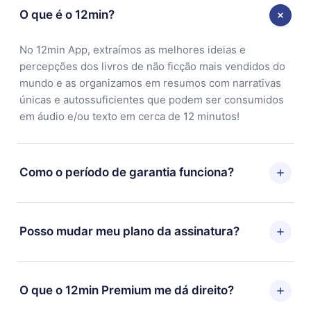
O que é o 12min?
No 12min App, extraímos as melhores ideias e
percepções dos livros de não ficção mais vendidos do
mundo e as organizamos em resumos com narrativas
únicas e autossuficientes que podem ser consumidos
em áudio e/ou texto em cerca de 12 minutos!
Como o período de garantia funciona?
Você pode baixar nosso aplicativo e começar a
aproveitar nossa biblioteca. Se por algum motivo não
Posso mudar meu plano da assinatura?
ficar satisfeito com nossa plataforma, basta entrar em
contato com nossa equipe de suporte
Sim, mas a mudança só se aplicará a partir do próximo
(contato@12min.com) em até 7 dias após a compra e
período de cobrança. Por exemplo, se você decidiu
O que o 12min Premium me dá direito?
solicitar o reembolso do valor. Você receberá tudo que
mudar sua assinatura mensal para anual, após
pagou, sem perguntas ou burocracia.