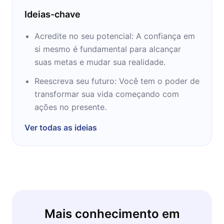
renomado internacionalmente, já ministrou
Ideias-chave
palestras para mais de 250 mil pessoas em 4
continentes. O autor já participou de
Acredite no seu potencial: A confiança em
programas de grande repercussão nacional,
si mesmo é fundamental para alcançar
como Mais Você e Encontro com Fátima
suas metas e mudar sua realidade.
Bernardes, onde falou do seu livro O poder
Reescreva seu futuro: Você tem o poder de
da ação.
transformar sua vida começando com
ações no presente.
Ver todas as ideias
Mais conhecimento em