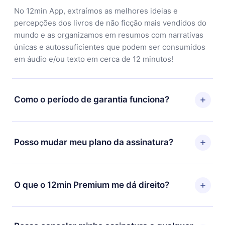
No 12min App, extraímos as melhores ideias e
percepções dos livros de não ficção mais vendidos do
mundo e as organizamos em resumos com narrativas
únicas e autossuficientes que podem ser consumidos
em áudio e/ou texto em cerca de 12 minutos!
Como o período de garantia funciona?
Você pode baixar nosso aplicativo e começar a
aproveitar nossa biblioteca. Se por algum motivo não
Posso mudar meu plano da assinatura?
ficar satisfeito com nossa plataforma, basta entrar em
contato com nossa equipe de suporte
Sim, mas a mudança só se aplicará a partir do próximo
(contato@12min.com) em até 7 dias após a compra e
período de cobrança. Por exemplo, se você decidiu
O que o 12min Premium me dá direito?
solicitar o reembolso do valor. Você receberá tudo que
mudar sua assinatura mensal para anual, após
pagou, sem perguntas ou burocracia.
confirmar a mudança para o plano anual, o novo plano
O 12min Premium é um plano que te garante acesso a
só será aplicado e cobrado após o aniversário de
toda nossa biblioteca de 2500+ títulos disponíveis em