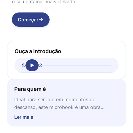
o seu patamar mais elevado!
Começar
Ouça a introdução
Para quem é
Ideal para ser lido em momentos de
descanso, este microbook é uma obra
recomendada para aqueles que precisam de
Ler mais
inspiração, e que procuram uma leitura leve e
motivadora!