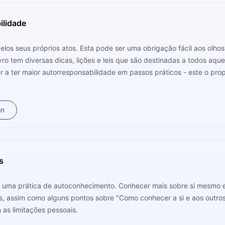
ilidade
pelos seus próprios atos. Esta pode ser uma obrigação fácil aos ol
vro tem diversas dicas, lições e leis que são destinadas a todos aqu
ter maior autorresponsabilidade em passos práticos - este o propósito de 
, assim como escritor e PhD em Business Administration pela Florida
sucesso e abundância. Autor de livros como "O Poder da Ação", ele 
on
s
 uma prática de autoconhecimento. Conhecer mais sobre si mesmo e
 assim como alguns pontos sobre "Como conhecer a si e aos outros", 
as limitações pessoais.