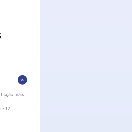
s
 ficção mais
de 12