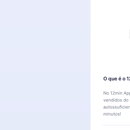
O que é o 
No 12min App
vendidos do
autossuficie
minutos!