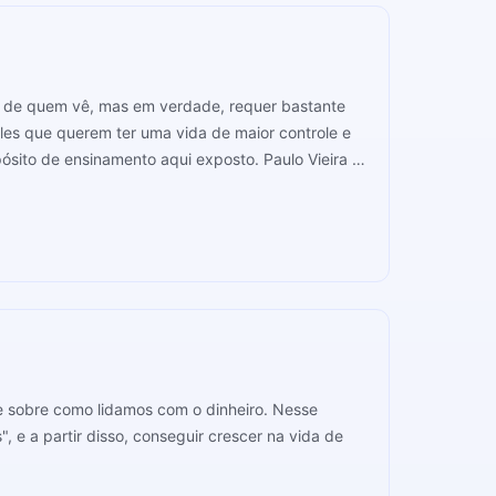
hos de quem vê, mas em verdade, requer bastante
eles que querem ter uma vida de maior controle e
ensinamento aqui exposto. Paulo Vieira é
 Christian University (FUC), e tem muitas dicas
pode te ensinar muito nos próximos 12 minutos!
 sobre como lidamos com o dinheiro. Nesse
e a partir disso, conseguir crescer na vida de