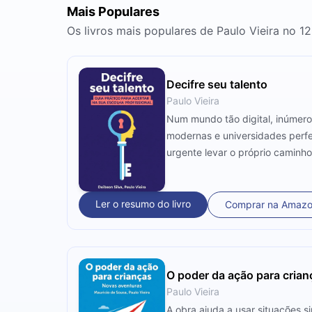
Mais Populares
Os livros mais populares de Paulo Vieira no 1
Decifre seu talento
Paulo Vieira
Num mundo tão digital, inúmero
modernas e universidades perfeit
urgente levar o próprio caminho
com seu perfil. Se você está pe
Ler o resumo do livro
Comprar na Amaz
O poder da ação para crian
Paulo Vieira
A obra ajuda a usar situações 