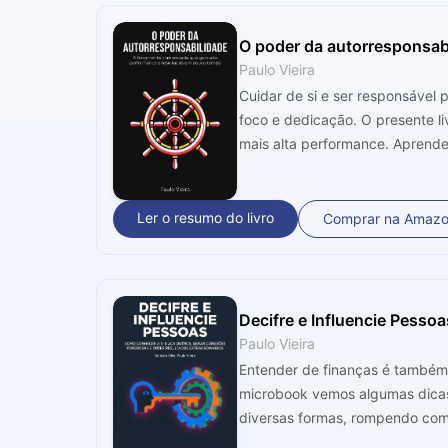
O poder da autorresponsab
Paulo Vieira
Cuidar de si e ser responsável 
foco e dedicação. O presente li
mais alta performance. Aprender a 
um coach, criador do Método CIS
para passar quando falamos de 
Vamos nessa?
Ler o resumo do livro
Comprar na Amaz
Decifre e Influencie Pessoa
Paulo Vieira
Entender de finanças é também
microbook vemos algumas dicas,
diversas formas, rompendo com 