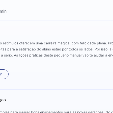
2min
s estímulos oferecem uma carreira mágica, com felicidade plena. P
as para a satisfação do aluno estão por todos os lados. Por isso, a 
 a sério. As lições práticas deste pequeno manual vão te ajudar a e
rdido, esteja preparado para decifrar o mapa da sua vida profissiona
on
ças
simples para passar bons ensinamentos para as novas gerações. No 