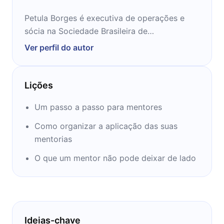
Petula Borges é executiva de operações e
sócia na Sociedade Brasileira de
Desenvolvimento Comportamental. Já atuou
Ver perfil do autor
com gestão de pessoas na Ambev, Whirlpool
e Cecrisa.
Lições
Um passo a passo para mentores
Como organizar a aplicação das suas
mentorias
O que um mentor não pode deixar de lado
Ideias-chave