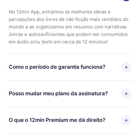
No 12min App, extraímos as melhores ideias e
percepções dos livros de não ficção mais vendidos do
mundo e as organizamos em resumos com narrativas
únicas e autossuficientes que podem ser consumidos
em áudio e/ou texto em cerca de 12 minutos!
Como o período de garantia funciona?
Você pode baixar nosso aplicativo e começar a
aproveitar nossa biblioteca. Se por algum motivo não
Posso mudar meu plano da assinatura?
ficar satisfeito com nossa plataforma, basta entrar em
contato com nossa equipe de suporte
Sim, mas a mudança só se aplicará a partir do próximo
(contato@12min.com) em até 7 dias após a compra e
período de cobrança. Por exemplo, se você decidiu
O que o 12min Premium me dá direito?
solicitar o reembolso do valor. Você receberá tudo que
mudar sua assinatura mensal para anual, após
pagou, sem perguntas ou burocracia.
confirmar a mudança para o plano anual, o novo plano
O 12min Premium é um plano que te garante acesso a
só será aplicado e cobrado após o aniversário de