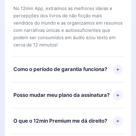
No 12min App, extraímos as melhores ideias e
percepções dos livros de não ficção mais
vendidos do mundo e as organizamos em resumos
com narrativas únicas e autossuficientes que
podem ser consumidos em áudio e/ou texto em
cerca de 12 minutos!
Como o período de garantia funciona?
Você pode baixar nosso aplicativo e começar a
aproveitar nossa biblioteca. Se por algum motivo
Posso mudar meu plano da assinatura?
não ficar satisfeito com nossa plataforma, basta
entrar em contato com nossa equipe de suporte
Sim, mas a mudança só se aplicará a partir do
(
contato@12min.com
) em até 7 dias após a compra
próximo período de cobrança. Por exemplo, se
O que o 12min Premium me dá direito?
e solicitar o reembolso do valor. Você receberá
você decidiu mudar sua assinatura mensal para
tudo que pagou, sem perguntas ou burocracia.
anual, após confirmar a mudança para o plano