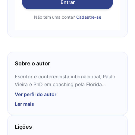
Entrar
Não tem uma conta?
Cadastre-se
Sobre o autor
Escritor e conferencista internacional, Paulo
Vieira é PhD em coaching pela Florida
Cristhian University (FCU) e é um dos mais
Ver perfil do autor
conceituados coaches do Brasil. Ao longo
Ler mais
dos últimos 18 anos, vem acumulando mais
de 10.700 horas em sessões individuais de
coaching. É o criador da revolucionária
Lições
metodologia do Coaching Integral Sistêmico