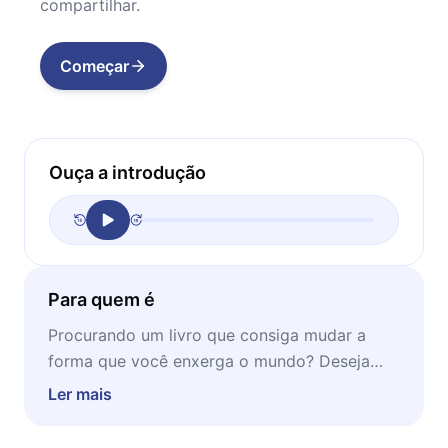
compartilhar.
Começar
Ouça a introdução
Para quem é
Procurando um livro que consiga mudar a
forma que você enxerga o mundo? Deseja
otimizar sua qualidade de vida? Tem o sonho
Ler mais
de se tornar uma pessoa mais rica? O
presente microbook é ideal para você, e para