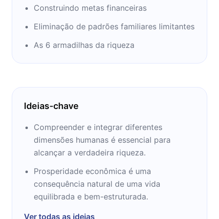
(CIS), que já impactou mais de 250 mil
Construindo metas financeiras
pessoas pelo mundo.
Eliminação de padrões familiares limitantes
É um escritor muito respeitado no cenário
As 6 armadilhas da riqueza
nacional e internacional. É escritor,
palestrante e criador do Método CIS,
considerado o maior treinamento de
Inteligência Emocional com ferramentas de
Ideias-chave
coaching da América Latina. Conferencista
renomado internacionalmente, já ministrou
Compreender e integrar diferentes
palestras para mais de 250 mil pessoas em 4
dimensões humanas é essencial para
continentes. O autor já participou de
alcançar a verdadeira riqueza.
programas de grande repercussão nacional,
Prosperidade econômica é uma
como Mais Você e Encontro com Fátima
consequência natural de uma vida
Bernardes, onde falou do seu livro O poder
equilibrada e bem-estruturada.
da ação.
Ver todas as ideias