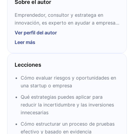
Sobre el autor
Emprendedor, consultor y estratega en
innovación, es experto en ayudar a empresas
y startups a reducir riesgos mediante la
Ver perfil del autor
experimentación. Cofundador de Precoil, ha
Leer más
trabajado con grandes corporaciones, como
Toyota, Adobe y HP, para diseñar y validar
nuevos modelos de negocio. Su enfoque
Lecciones
práctico y basado en evidencia ha sido clave
para transformar ideas en productos viables.
Cómo evaluar riesgos y oportunidades en
una startup o empresa
Qué estrategias puedes aplicar para
reducir la incertidumbre y las inversiones
innecesarias
Cómo estructurar un proceso de pruebas
efectivo y basado en evidencia