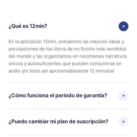
¿Qué es 12min?
En la aplicación 12min, extraemos las mejores ideas y
percepciones de los libros de no ficción más vendidos
del mundo y las organizamos en resúmenes narrativos
únicos y autosuficientes que pueden consumirse en
audio y/o texto ¡en aproximadamente 12 minutos!
¿Cómo funciona el período de garantía?
Puedes descargar nuestra aplicación y comenzar a
disfrutar de nuestra biblioteca. Si por alguna razón no
¿Puedo cambiar mi plan de suscripción?
estás satisfecho con nuestra plataforma, simplemente
contacta a nuestro equipo de soporte
Sí, pero el cambio solo se aplicará a partir del próximo