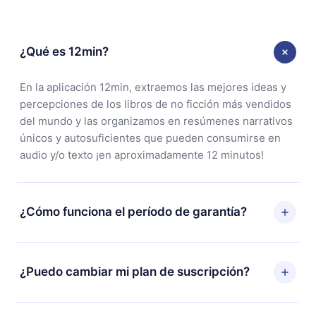
¿Qué es 12min?
En la aplicación 12min, extraemos las mejores ideas y
percepciones de los libros de no ficción más vendidos
del mundo y las organizamos en resúmenes narrativos
únicos y autosuficientes que pueden consumirse en
audio y/o texto ¡en aproximadamente 12 minutos!
¿Cómo funciona el período de garantía?
Puedes descargar nuestra aplicación y comenzar a
disfrutar de nuestra biblioteca. Si por alguna razón no
¿Puedo cambiar mi plan de suscripción?
estás satisfecho con nuestra plataforma, simplemente
contacta a nuestro equipo de soporte
Sí, pero el cambio solo se aplicará a partir del próximo
(
contacto@12min.com
) dentro de los 7 días posteriores