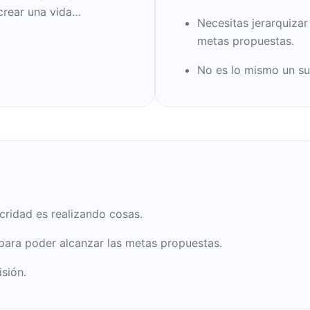
crear una vida
Necesitas jerarquizar
ra una administración
metas propuestas.
i vida. Los mismos
aformas de títulos
No es lo mismo un su
cridad es realizando cosas.
 para poder alcanzar las metas propuestas.
sión.