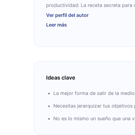
productividad: La receta secreta para 
extraordinaria, Secretos poderosos pa
Ver perfil del autor
del tiempo efectiva y Cómo cambiar m
Leer más
pueden encontrarse en diferentes plat
online.
Ideas clave
La mejor forma de salir de la medio
Necesitas jerarquizar tus objetivos
No es lo mismo un sueño que una vi