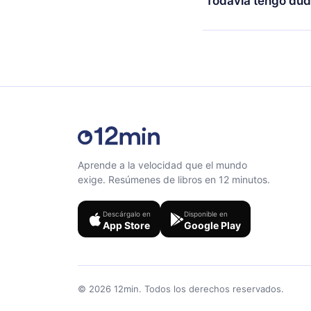
Todavía tengo dud
al final de cada microl
Siéntete libre de co
Aprende a la velocidad que el mundo
exige. Resúmenes de libros en 12 minutos.
Descárgalo en
Disponible en
App Store
Google Play
©
2026
12min.
Todos los derechos reservados.