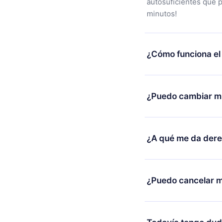
autosuficientes que 
minutos!
¿Cómo funciona el
Puedes descargar nues
alguna razón no está
¿Puedo cambiar mi
nuestro equipo de so
compra y solicita el 
Sí, pero el cambio so
burocracia.
ejemplo, si decides c
¿A qué me da der
cambio al plan anual,
facturación de ese m
12min Premium es un 
2500 títulos disponib
¿Puedo cancelar m
escuchar en cualquie
Android y Computador
Sí, si decides no re
conexión y desafiarte
y el próximo ciclo de 