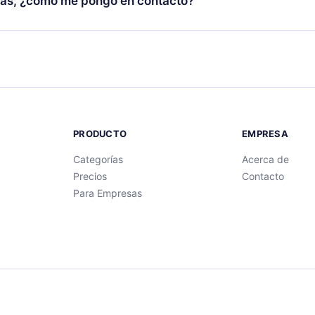
as, ¿cómo me pongo en contacto?
ibro.
ntactarnos en
support@12min.com
.
PRODUCTO
EMPRESA
Categorías
Acerca de
Precios
Contacto
Para Empresas