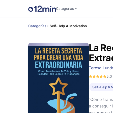
Categorías
Categorías
Self-Help & Motivation
La Re
Extra
Teresa Lund
5.0
Self-Help & 
“Cómo transf
a conseguir 
mejores en 