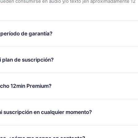
pueden consumirse en audio y/o texto ¡en aproximadamente 12
 período de garantía?
tra aplicación y comenzar a disfrutar de nuestra biblioteca. Si
s satisfecho con nuestra plataforma, simplemente contacta a
 plan de suscripción?
porte (
contacto@12min.com
) dentro de los 7 días posteriores a 
reembolso del valor. Recibirás todo lo que pagaste, sin preguntas
lo se aplicará a partir del próximo período de facturación. Por
ambiar tu suscripción mensual a anual, después de confirmar el
echo 12min Premium?
 el nuevo plan solo se aplicará y cobrará después del aniversari
es.
plan que te garantiza acceso a toda nuestra biblioteca de más 
les en 3 idiomas (inglés, español y portugués) que puedes leer
i suscripción en cualquier momento?
r momento a través de nuestra aplicación disponible para iOS,
a. También puedes leer o escuchar tus títulos favoritos sin
novar tu suscripción a 12min, puedes cancelar en cualquier mom
 con un cuestionario de preguntas para ayudarte a fijar el cont
facturación no ocurrirá.