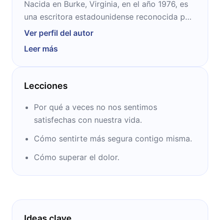
Nacida en Burke, Virginia, en el año 1976, es
una escritora estadounidense reconocida por
sus obras “Guerrera del amor” (2016) e
Ver perfil del autor
“Indomable” (2020). Es también fundadora y
Leer más
presidenta de Together Rising, una
organización sin fines de lucro dedicada a
acompañar a mujeres, familias y niños en
Lecciones
crisis.
Por qué a veces no nos sentimos
satisfechas con nuestra vida.
Cómo sentirte más segura contigo misma.
Cómo superar el dolor.
Ideas clave