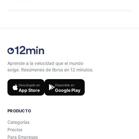
con un cuestionario de preguntas para ayudarte a fijar
el contenido al final de cada microlibro.
Siéntete libre de contactarnos en
support@12min.com
.
Aprende a la velocidad que el mundo
exige. Resúmenes de libros en 12 minutos.
Descárgalo en
Disponible en
App Store
Google Play
PRODUCTO
Categorías
Precios
Para Empresas