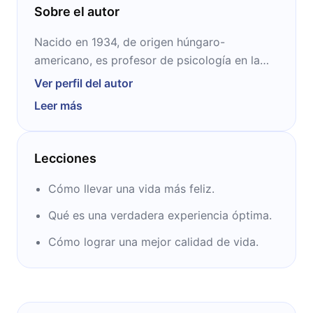
Sobre el autor
Nacido en 1934, de origen húngaro-
americano, es profesor de psicología en la
Universidad de Claremont. Fue jefe del
Ver perfil del autor
departamento de psicología de la
Leer más
Universidad de Chicago y del de sociología y
antropología en la Universidad Lake Forest.
Es principalmente reconocido por desarrollar
Lecciones
la teoría del flujo, referida a un estado pleno
de la conciencia.
Cómo llevar una vida más feliz.
Qué es una verdadera experiencia óptima.
Cómo lograr una mejor calidad de vida.