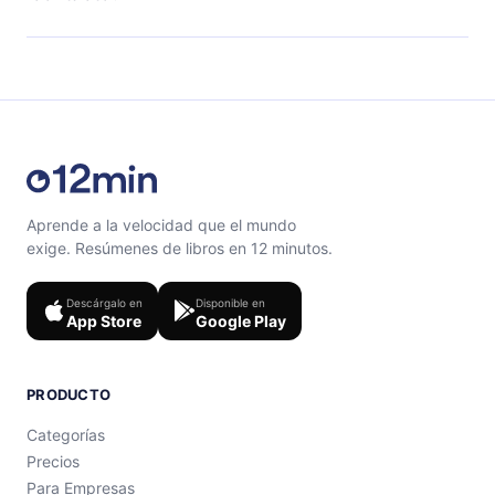
con un cuestionario de preguntas para ayudarte a fijar
el contenido al final de cada microlibro.
Siéntete libre de contactarnos en
support@12min.com
.
Aprende a la velocidad que el mundo
exige. Resúmenes de libros en 12 minutos.
Descárgalo en
Disponible en
App Store
Google Play
PRODUCTO
Categorías
Precios
Para Empresas