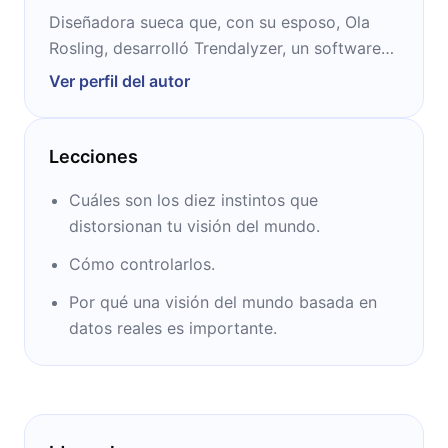
Diseñadora sueca que, con su esposo, Ola
Rosling, desarrolló Trendalyzer, un software
interactivo para visualizar información
Ver perfil del autor
estadística. En 2007, la vendieron a Google.
Lecciones
Cuáles son los diez instintos que
distorsionan tu visión del mundo.
Cómo controlarlos.
Por qué una visión del mundo basada en
datos reales es importante.