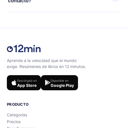
contacto?
con un cuestionario de preguntas para ayudarte a fijar
el contenido al final de cada microlibro.
Siéntete libre de contactarnos en
support@12min.com
.
Aprende a la velocidad que el mundo
exige. Resúmenes de libros en 12 minutos.
Descárgalo en
Disponible en
App Store
Google Play
PRODUCTO
Categorías
Precios