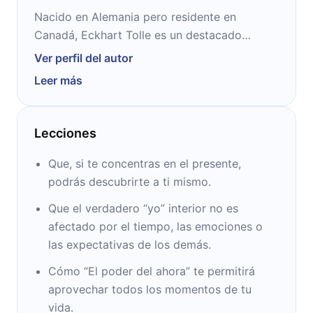
Nacido en Alemania pero residente en
Canadá, Eckhart Tolle es un destacado
escritor espiritual. Por tal motivo fue
Ver perfil del autor
reconocido por The New York Times como el
Leer más
mejor en su rama en todo Norteamérica. Sus
libros más destacados hasta el momento son
“El Poder del Ahora” y “Un nuevo mundo,
Lecciones
ahora”.
Que, si te concentras en el presente,
podrás descubrirte a ti mismo.
Que el verdadero “yo” interior no es
afectado por el tiempo, las emociones o
las expectativas de los demás.
Cómo “El poder del ahora” te permitirá
aprovechar todos los momentos de tu
vida.