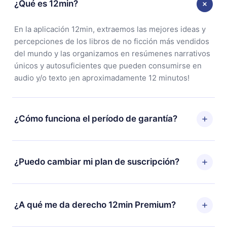
¿Qué es 12min?
En la aplicación 12min, extraemos las mejores ideas y
percepciones de los libros de no ficción más vendidos
del mundo y las organizamos en resúmenes narrativos
únicos y autosuficientes que pueden consumirse en
audio y/o texto ¡en aproximadamente 12 minutos!
¿Cómo funciona el período de garantía?
Puedes descargar nuestra aplicación y comenzar a
disfrutar de nuestra biblioteca. Si por alguna razón no
¿Puedo cambiar mi plan de suscripción?
estás satisfecho con nuestra plataforma, simplemente
contacta a nuestro equipo de soporte
Sí, pero el cambio solo se aplicará a partir del próximo
(
contacto@12min.com
) dentro de los 7 días posteriores
período de facturación. Por ejemplo, si decides
¿A qué me da derecho 12min Premium?
a la compra y solicita el reembolso del valor. Recibirás
cambiar tu suscripción mensual a anual, después de
todo lo que pagaste, sin preguntas ni burocracia.
confirmar el cambio al plan anual, el nuevo plan solo se