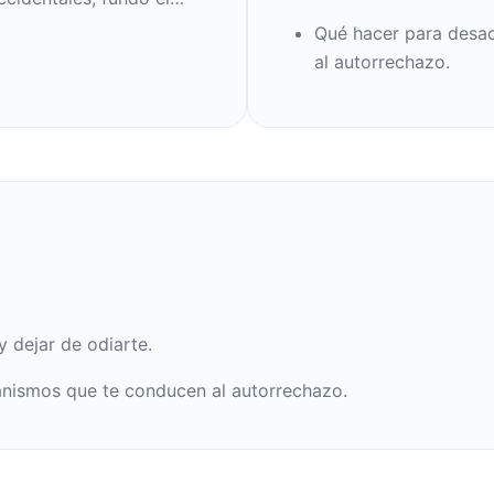
, además de formar
Qué hacer para desa
ternational Transpersonal
al autorrechazo.
 Transpersonal Research.
 dejar de odiarte.
anismos que te conducen al autorrechazo.