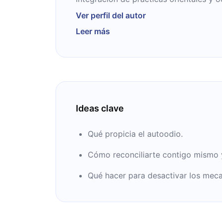
Centro Transpersonal de Buenos Aires
Ver perfil del autor
parte del Directorio Ejecutivo de la In
Leer más
Association y del staff del Journal of
Ideas clave
Qué propicia el autoodio.
Cómo reconciliarte contigo mismo y
Qué hacer para desactivar los mec