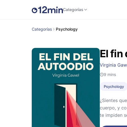
Categorías
Categorías
Psychology
El fin
Virginia Gaw
9
mins
Psychology
¿Sientes que
cuerpo, y co
te impiden s