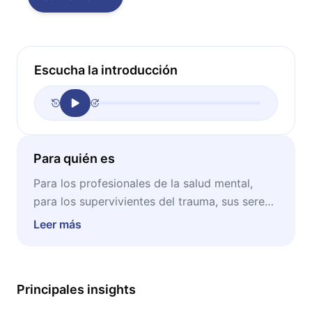
Escucha la introducción
Para quién es
Para los profesionales de la salud mental,
para los supervivientes del trauma, sus seres
queridos y aquellos que buscan soluciones a
Leer más
sus traumas.
Principales insights