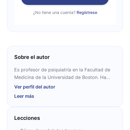
¿No tiene una cuenta?
Regístrese
Sobre el autor
Es profesor de psiquiatría en la Facultad de
Medicina de la Universidad de Boston. Ha
investigado el trauma durante más de 30
Ver perfil del autor
años y ha publicado más de 150 artículos
Leer más
científicos. Fundó el Centro de Trauma en
Massachusetts hace 35 años y desde
entonces ha tratado a miles de adultos y
Lecciones
niños con diversos problemas.