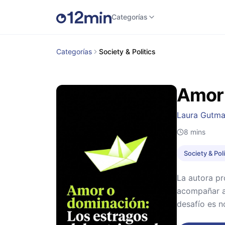
Categorías
Categorías
Society & Politics
Amor 
Laura Gutm
8
mins
Society & Poli
La autora pr
acompañar a 
desafío es n