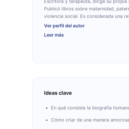
Escritora y terapeuta, dirige su propia 
Publicó libros sobre maternidad, pater
violencia social. Es considerada una re
de la infancia y las consecuencias de
Ver perfil del autor
Tomando en cuenta el punto de vista d
Leer más
desarrolló una metodología terapéutic
capaces de abordar su propia realida
“biografía humana”.
Ideas clave
En qué consiste la biografía humana
Cómo criar de una manera amorosa a