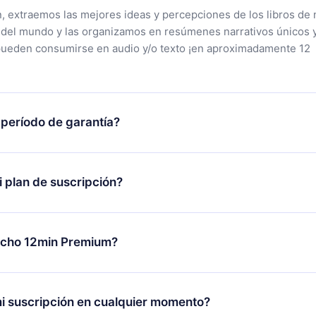
n, extraemos las mejores ideas y percepciones de los libros de 
 del mundo y las organizamos en resúmenes narrativos únicos 
pueden consumirse en audio y/o texto ¡en aproximadamente 12
 período de garantía?
tra aplicación y comenzar a disfrutar de nuestra biblioteca. Si
s satisfecho con nuestra plataforma, simplemente contacta a
 plan de suscripción?
porte (
contacto@12min.com
) dentro de los 7 días posteriores a 
reembolso del valor. Recibirás todo lo que pagaste, sin preguntas
lo se aplicará a partir del próximo período de facturación. Por
ambiar tu suscripción mensual a anual, después de confirmar el
echo 12min Premium?
 el nuevo plan solo se aplicará y cobrará después del aniversari
es.
plan que te garantiza acceso a toda nuestra biblioteca de más 
les en 3 idiomas (inglés, español y portugués) que puedes leer
i suscripción en cualquier momento?
r momento a través de nuestra aplicación disponible para iOS,