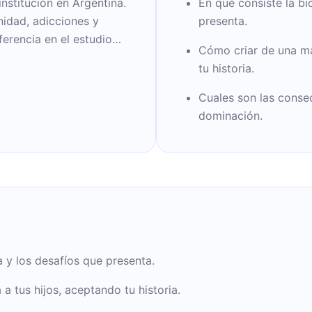
institución en Argentina.
En qué consiste la bi
nidad, adicciones y
presenta.
ferencia en el estudio
Cómo criar de una ma
l desamparo materno.
tu historia.
el niño que uno fue,
a para que todos sean
Cuales son las consec
d emocional llamada
dominación.
 y los desafíos que presenta.
 tus hijos, aceptando tu historia.