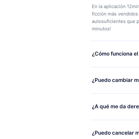
En la aplicación 12mi
ficción más vendidos
autosuficientes que 
minutos!
¿Cómo funciona el
Puedes descargar nues
alguna razón no está
¿Puedo cambiar mi
nuestro equipo de so
compra y solicita el 
Sí, pero el cambio so
burocracia.
ejemplo, si decides c
¿A qué me da der
cambio al plan anual,
facturación de ese m
12min Premium es un 
2500 títulos disponib
¿Puedo cancelar m
escuchar en cualquie