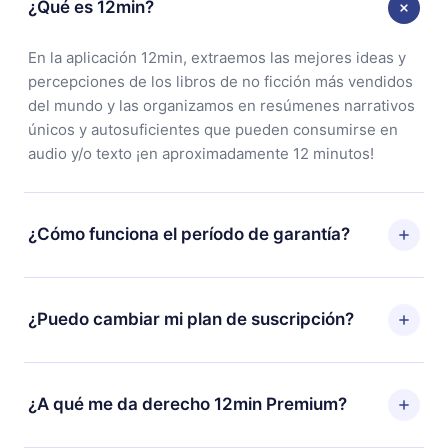
¿Qué es 12min?
En la aplicación 12min, extraemos las mejores ideas y
percepciones de los libros de no ficción más vendidos
del mundo y las organizamos en resúmenes narrativos
únicos y autosuficientes que pueden consumirse en
audio y/o texto ¡en aproximadamente 12 minutos!
¿Cómo funciona el período de garantía?
Puedes descargar nuestra aplicación y comenzar a
disfrutar de nuestra biblioteca. Si por alguna razón no
¿Puedo cambiar mi plan de suscripción?
estás satisfecho con nuestra plataforma, simplemente
contacta a nuestro equipo de soporte
Sí, pero el cambio solo se aplicará a partir del próximo
(
contacto@12min.com
) dentro de los 7 días posteriores
período de facturación. Por ejemplo, si decides
¿A qué me da derecho 12min Premium?
a la compra y solicita el reembolso del valor. Recibirás
cambiar tu suscripción mensual a anual, después de
todo lo que pagaste, sin preguntas ni burocracia.
confirmar el cambio al plan anual, el nuevo plan solo se