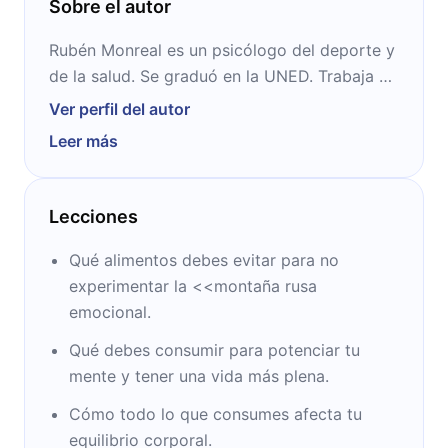
Sobre el autor
Rubén Monreal es un psicólogo del deporte y
de la salud. Se graduó en la UNED. Trabaja a
través de la Terapia de Aceptación y
Ver perfil del autor
Compromiso, es entrenador mental e
Leer más
instructor en programas que mejoran la salud,
el rendimiento, el estrés y la ansiedad.
Además, es autor de libros sobre la influencia
Lecciones
de los alimentos en las personas.
Qué alimentos debes evitar para no
experimentar la <<montaña rusa
emocional.
Qué debes consumir para potenciar tu
mente y tener una vida más plena.
Cómo todo lo que consumes afecta tu
equilibrio corporal.