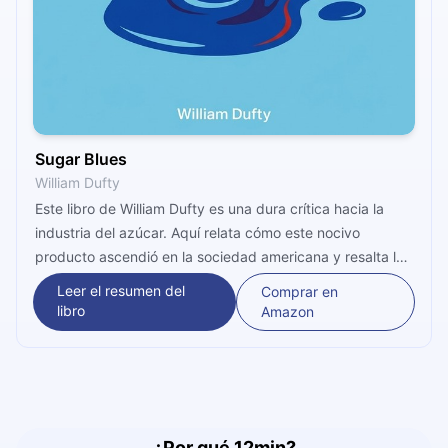
Sugar Blues
William Dufty
Este libro de William Dufty es una dura crítica hacia la
industria del azúcar. Aquí relata cómo este nocivo
producto ascendió en la sociedad americana y resalta la
amplia gama de desórdenes físicos y mentales causados ​​
Leer el resumen del
Comprar en
por el consumo de sacarosa refinada. ¡Anímate a leerlo!
libro
Amazon
¿Por qué 12min?