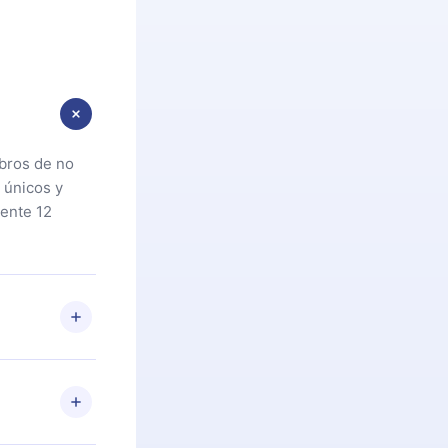
ibros de no
 únicos y
ente 12
oteca. Si por
cta a
riores a la
preguntas ni