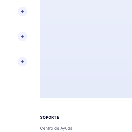
n. Por
firmar el
niversario de
a de más de
des leer o
ra iOS,
s sin
uier momento
 el contenido
SOPORTE
Centro de Ayuda