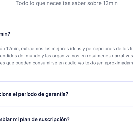
Todo lo que necesitas saber sobre 12min
min?
ción 12min, extraemos las mejores ideas y percepciones de los l
vendidos del mundo y las organizamos en resúmenes narrativos
tes que pueden consumirse en audio y/o texto ¡en aproximadam
iona el período de garantía?
rgar nuestra aplicación y comenzar a disfrutar de nuestra bibli
 no estás satisfecho con nuestra plataforma, simplemente conta
biar mi plan de suscripción?
po de soporte (
contacto@12min.com
) dentro de los 7 días poste
cita el reembolso del valor. Recibirás todo lo que pagaste, sin 