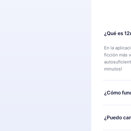
¿Qué es 12
En la aplica
ficción más 
autosuficien
minutos!
¿Cómo func
Puedes desca
alguna razón
¿Puedo cam
nuestro equi
compra y soli