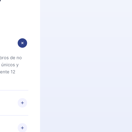
ibros de no
 únicos y
ente 12
oteca. Si por
cta a
riores a la