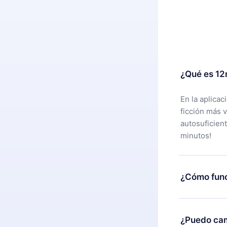
¿Qué es 12
En la aplica
ficción más 
autosuficien
minutos!
¿Cómo func
Puedes desca
alguna razón
¿Puedo cam
nuestro equi