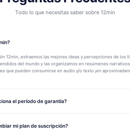
Todo lo que necesitas saber sobre 12min
min?
ción 12min, extraemos las mejores ideas y percepciones de los l
vendidos del mundo y las organizamos en resúmenes narrativos
tes que pueden consumirse en audio y/o texto ¡en aproximadam
iona el período de garantía?
rgar nuestra aplicación y comenzar a disfrutar de nuestra bibli
 no estás satisfecho con nuestra plataforma, simplemente conta
biar mi plan de suscripción?
po de soporte (
contacto@12min.com
) dentro de los 7 días poste