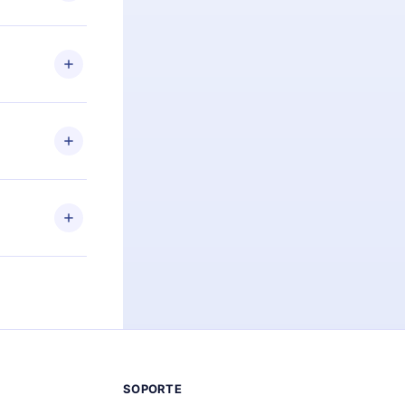
preguntas ni
n. Por
firmar el
niversario de
a de más de
des leer o
ra iOS,
s sin
uier momento
 el contenido
SOPORTE