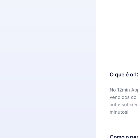
O que é o 
No 12min App
vendidos do
autossuficie
minutos!
Como o per