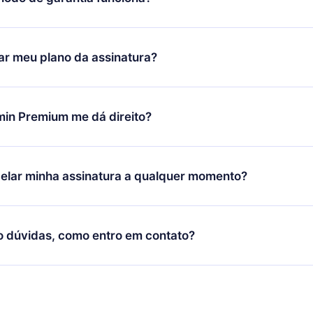
ixar nosso aplicativo e começar a aproveitar nossa biblioteca.
icar satisfeito com nossa plataforma, basta entrar em contato c
r meu plano da assinatura?
porte (
contato@12min.com
) em até 7 dias após a compra e solic
 valor. Você receberá tudo que pagou, sem perguntas ou buroc
udança só se aplicará a partir do próximo período de cobrança.
você decidiu mudar sua assinatura mensal para anual, após con
min Premium me dá direito?
 o plano anual, o novo plano só será aplicado e cobrado após o
 daquele mês.
ium é um plano que te garante acesso a toda nossa biblioteca
oníveis em 3 línguas (Inglês, espanhol e português) que você po
elar minha assinatura a qualquer momento?
quer momento através do nosso aplicativo disponível para iOS, 
Você também pode ler ou ouvir seus títulos favoritos offline e
cida por não renovar sua assinatura do 12min, você pode cancel
 um quiz de perguntas para te ajudar a fixar o conteúdo no final
ento e o próximo ciclo de cobrança não ocorrerá.
o dúvidas, como entro em contato?
re para entrar em contato por
support@12min.com
.