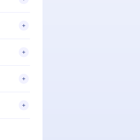
 Se por algum
om nossa
itar o
racia.
 Por
firmar a
 aniversário
 de 2500+
de ler ou
Android e
 também se
ar a
 de cada