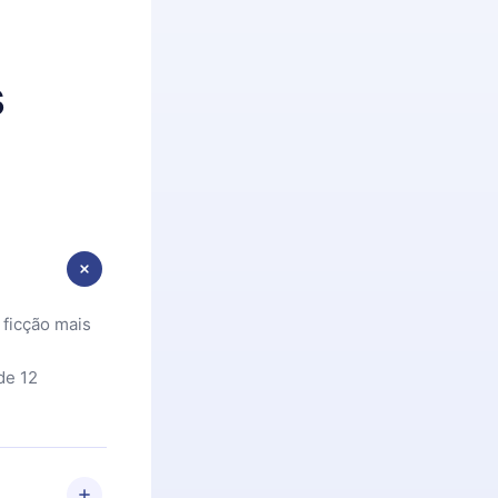
s
 ficção mais
de 12