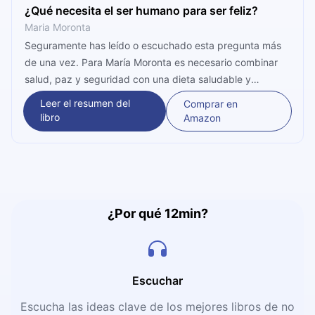
¿Qué necesita el ser humano para ser feliz?
Maria Moronta
Seguramente has leído o escuchado esta pregunta más
de una vez. Para María Moronta es necesario combinar
salud, paz y seguridad con una dieta saludable y
equilibrada. Sostiene que comer comidas de ese estilo es
Leer el resumen del
Comprar en
hacer lo mejor posible para nosotros mismos. Y aquí está
libro
Amazon
para explicarnos.
¿Por qué 12min?
Escuchar
Escucha las ideas clave de los mejores libros de no