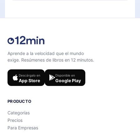
Siéntete libre de contactarnos en
contenido al final de cada microlibro.
support@12min.com
.
Aprende a la velocidad que el mundo
exige. Resúmenes de libros en 12 minutos.
Descárgalo en
Disponible en
App Store
Google Play
PRODUCTO
Categorías
Precios
Para Empresas