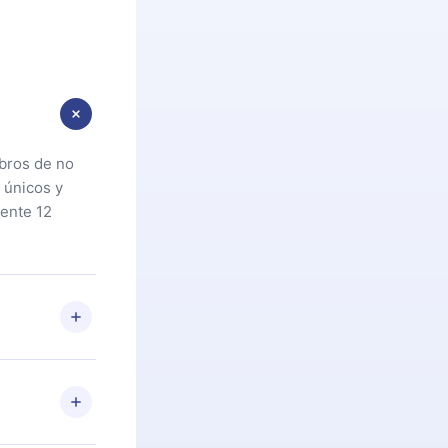
ibros de no
 únicos y
ente 12
oteca. Si por
cta a
riores a la
preguntas ni