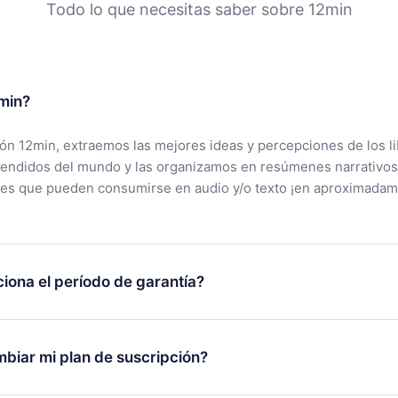
Todo lo que necesitas saber sobre 12min
min?
ción 12min, extraemos las mejores ideas y percepciones de los l
vendidos del mundo y las organizamos en resúmenes narrativos
tes que pueden consumirse en audio y/o texto ¡en aproximadam
iona el período de garantía?
rgar nuestra aplicación y comenzar a disfrutar de nuestra bibli
 no estás satisfecho con nuestra plataforma, simplemente conta
biar mi plan de suscripción?
po de soporte (
contacto@12min.com
) dentro de los 7 días poste
cita el reembolso del valor. Recibirás todo lo que pagaste, sin 