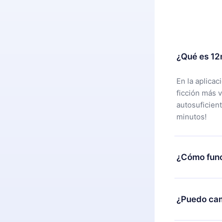
¿Qué es 12
En la aplica
ficción más 
autosuficien
minutos!
¿Cómo func
Puedes desca
alguna razón
¿Puedo cam
nuestro equi
compra y soli