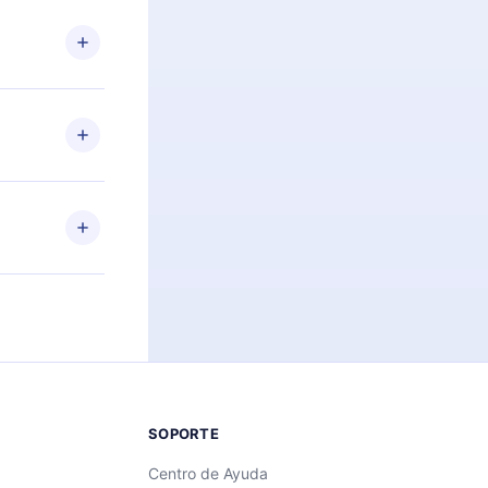
n. Por
firmar el
niversario de
a de más de
des leer o
ra iOS,
s sin
uier momento
 el contenido
SOPORTE
Centro de Ayuda