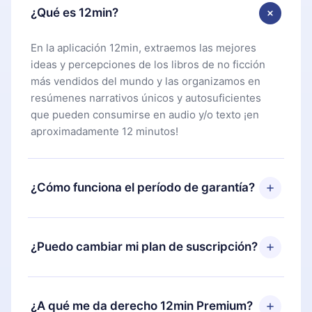
¿Qué es 12min?
En la aplicación 12min, extraemos las mejores
ideas y percepciones de los libros de no ficción
más vendidos del mundo y las organizamos en
resúmenes narrativos únicos y autosuficientes
que pueden consumirse en audio y/o texto ¡en
aproximadamente 12 minutos!
¿Cómo funciona el período de garantía?
Puedes descargar nuestra aplicación y comenzar a
disfrutar de nuestra biblioteca. Si por alguna razón
¿Puedo cambiar mi plan de suscripción?
no estás satisfecho con nuestra plataforma,
simplemente contacta a nuestro equipo de
Sí, pero el cambio solo se aplicará a partir del
soporte (
contacto@12min.com
) dentro de los 7
próximo período de facturación. Por ejemplo, si
¿A qué me da derecho 12min Premium?
días posteriores a la compra y solicita el