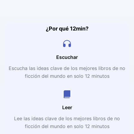
experimentó una bola de energía tan grande como el
universo y comprendió que dentro de cada persona
habitan cuatro personajes con los que puedes construir la
vida que deseas. Este libro no es sólo neurociencia, es un
¿Por qué 12min?
mapa hacia tu poder interior.
Escuchar
Escucha las ideas clave de los mejores libros de no
ficción del mundo en solo 12 minutos
Leer
Lee las ideas clave de los mejores libros de no
ficción del mundo en solo 12 minutos