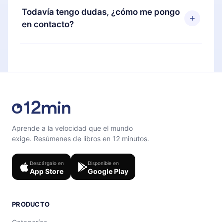
disponible para iOS, Android y Computadora.
puedes cancelar en cualquier momento y el
Todavía tengo dudas, ¿cómo me pongo
También puedes leer o escuchar tus títulos
próximo ciclo de facturación no ocurrirá.
en contacto?
favoritos sin conexión y desafiarte con un
cuestionario de preguntas para ayudarte a fijar el
Siéntete libre de contactarnos en
contenido al final de cada microlibro.
support@12min.com
.
Aprende a la velocidad que el mundo
exige. Resúmenes de libros en 12 minutos.
Descárgalo en
Disponible en
App Store
Google Play
PRODUCTO