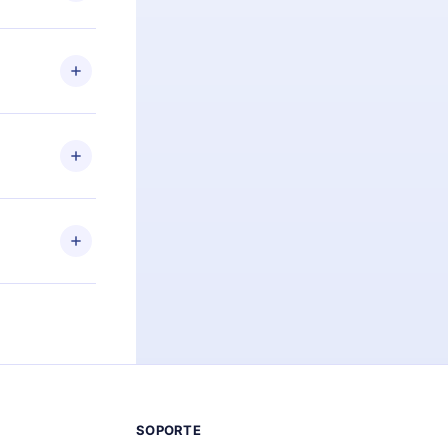
preguntas ni
n. Por
firmar el
niversario de
a de más de
des leer o
ra iOS,
s sin
uier momento
 el contenido
SOPORTE