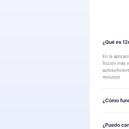
¿Qué es 12
En la aplica
ficción más 
autosuficien
minutos!
¿Cómo func
Puedes desca
alguna razón
¿Puedo cam
nuestro equi