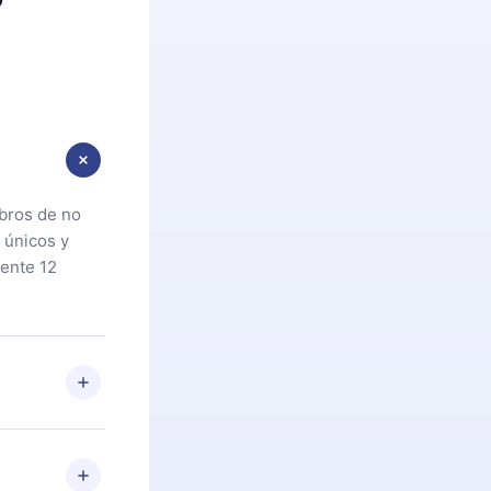
ibros de no
 únicos y
ente 12
oteca. Si por
cta a
riores a la