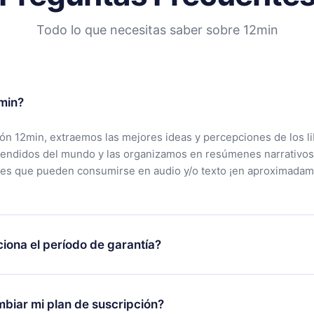
Todo lo que necesitas saber sobre 12min
min?
ción 12min, extraemos las mejores ideas y percepciones de los l
vendidos del mundo y las organizamos en resúmenes narrativos
tes que pueden consumirse en audio y/o texto ¡en aproximadam
iona el período de garantía?
rgar nuestra aplicación y comenzar a disfrutar de nuestra bibli
 no estás satisfecho con nuestra plataforma, simplemente conta
biar mi plan de suscripción?
po de soporte (
contacto@12min.com
) dentro de los 7 días poste