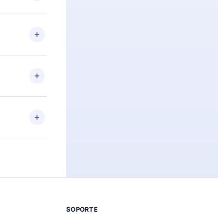
preguntas ni
n. Por
firmar el
niversario de
a de más de
des leer o
ra iOS,
s sin
uier momento
 el contenido
SOPORTE