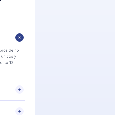
ibros de no
 únicos y
ente 12
oteca. Si por
cta a
riores a la