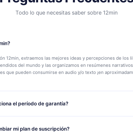
Todo lo que necesitas saber sobre 12min
min?
ción 12min, extraemos las mejores ideas y percepciones de los l
vendidos del mundo y las organizamos en resúmenes narrativos
tes que pueden consumirse en audio y/o texto ¡en aproximadam
iona el período de garantía?
rgar nuestra aplicación y comenzar a disfrutar de nuestra bibli
 no estás satisfecho con nuestra plataforma, simplemente conta
biar mi plan de suscripción?
po de soporte (
contacto@12min.com
) dentro de los 7 días poste