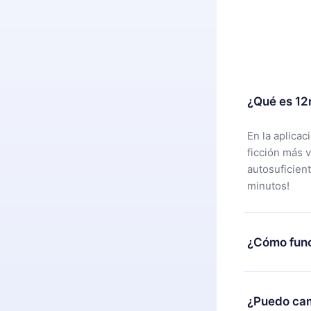
¿Qué es 12
En la aplica
ficción más 
autosuficien
minutos!
¿Cómo func
Puedes desca
alguna razón
¿Puedo cam
nuestro equi