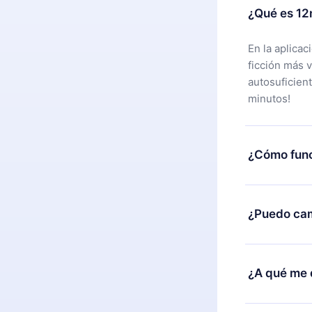
¿Qué es 12
En la aplica
ficción más 
autosuficien
minutos!
¿Cómo func
Puedes desca
alguna razón
¿Puedo cam
nuestro equi
compra y soli
Sí, pero el c
burocracia.
ejemplo, si 
¿A qué me 
cambio al pla
facturación 
12min Premiu