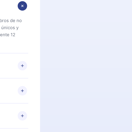
ibros de no
 únicos y
ente 12
oteca. Si por
cta a
riores a la
preguntas ni
n. Por
firmar el
niversario de
a de más de