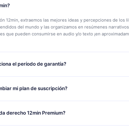
min?
ción 12min, extraemos las mejores ideas y percepciones de los l
vendidos del mundo y las organizamos en resúmenes narrativos
tes que pueden consumirse en audio y/o texto ¡en aproximadam
iona el período de garantía?
rgar nuestra aplicación y comenzar a disfrutar de nuestra bibli
 no estás satisfecho con nuestra plataforma, simplemente conta
biar mi plan de suscripción?
po de soporte (
contacto@12min.com
) dentro de los 7 días poste
cita el reembolso del valor. Recibirás todo lo que pagaste, sin 
ambio solo se aplicará a partir del próximo período de facturació
decides cambiar tu suscripción mensual a anual, después de con
da derecho 12min Premium?
n anual, el nuevo plan solo se aplicará y cobrará después del a
de ese mes.
m es un plan que te garantiza acceso a toda nuestra bibliotec