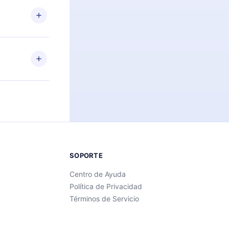
des leer o
ra iOS,
s sin
uier momento
 el contenido
SOPORTE
Centro de Ayuda
Política de Privacidad
Términos de Servicio