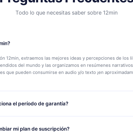
Todo lo que necesitas saber sobre 12min
min?
ción 12min, extraemos las mejores ideas y percepciones de los l
vendidos del mundo y las organizamos en resúmenes narrativos
tes que pueden consumirse en audio y/o texto ¡en aproximadam
iona el período de garantía?
rgar nuestra aplicación y comenzar a disfrutar de nuestra bibli
 no estás satisfecho con nuestra plataforma, simplemente conta
biar mi plan de suscripción?
po de soporte (
contacto@12min.com
) dentro de los 7 días poste