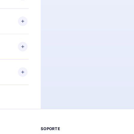
preguntas ni
n. Por
firmar el
niversario de
a de más de
des leer o
ra iOS,
s sin
uier momento
 el contenido
SOPORTE