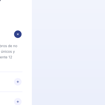
ibros de no
 únicos y
ente 12
oteca. Si por
cta a
riores a la