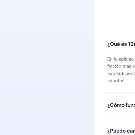
¿Qué es 12
En la aplica
ficción más 
autosuficien
minutos!
¿Cómo func
Puedes desca
alguna razón
¿Puedo cam
nuestro equi