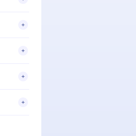
 Se por algum
om nossa
itar o
racia.
 Por
firmar a
 aniversário
 de 2500+
de ler ou
Android e
 também se
ar a
 de cada