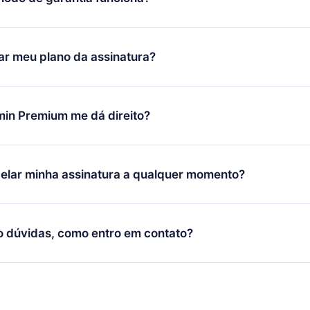
ixar nosso aplicativo e começar a aproveitar nossa biblioteca.
icar satisfeito com nossa plataforma, basta entrar em contato c
r meu plano da assinatura?
porte (
contato@12min.com
) em até 7 dias após a compra e solic
 valor. Você receberá tudo que pagou, sem perguntas ou buroc
udança só se aplicará a partir do próximo período de cobrança.
você decidiu mudar sua assinatura mensal para anual, após con
min Premium me dá direito?
 o plano anual, o novo plano só será aplicado e cobrado após o
 daquele mês.
ium é um plano que te garante acesso a toda nossa biblioteca
oníveis em 3 línguas (Inglês, espanhol e português) que você po
elar minha assinatura a qualquer momento?
quer momento através do nosso aplicativo disponível para iOS, 
Você também pode ler ou ouvir seus títulos favoritos offline e
cida por não renovar sua assinatura do 12min, você pode cancel
 um quiz de perguntas para te ajudar a fixar o conteúdo no final
ento e o próximo ciclo de cobrança não ocorrerá.
o dúvidas, como entro em contato?
re para entrar em contato por
support@12min.com
.