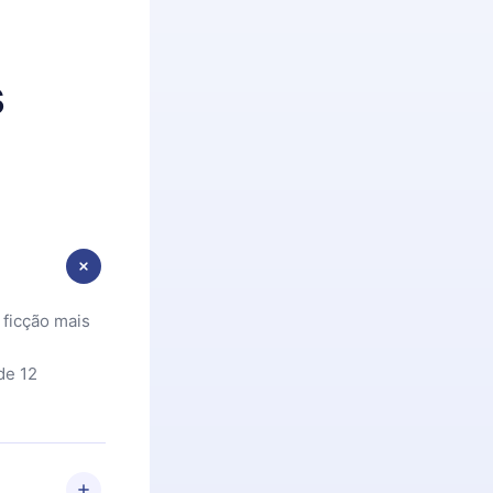
s
 ficção mais
de 12