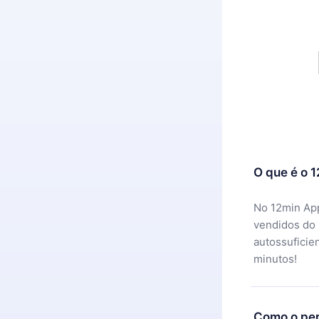
O que é o 
No 12min App
vendidos do
autossuficie
minutos!
Como o per