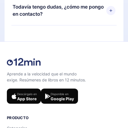
disponible para iOS, Android y Computadora.
puedes cancelar en cualquier momento y el
Todavía tengo dudas, ¿cómo me pongo
También puedes leer o escuchar tus títulos
próximo ciclo de facturación no ocurrirá.
en contacto?
favoritos sin conexión y desafiarte con un
cuestionario de preguntas para ayudarte a fijar el
Siéntete libre de contactarnos en
contenido al final de cada microlibro.
support@12min.com
.
Aprende a la velocidad que el mundo
exige. Resúmenes de libros en 12 minutos.
Descárgalo en
Disponible en
App Store
Google Play
PRODUCTO