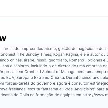
ow
nas áreas de empreendedorismo, gestão de negócios e dese
conomist, The Sunday Times, Kogan Página, ele é autor ou c
indo chinês, árabe, russo, georgiano, Romeno , polonês e 
nha e seniores, incluindo o de diretor de uma empresa de 
e Empresas em Cranfield School of Management, uma empresa
s os EUA, Europa e Extremo Oriente. Durante cinco anos el
u em forças-tarefa do governo e agora é consultor estraté
eve freelance, escrita fantasma e livros 'Anglicising' para
odcasts de Colin na formação de equipes em http: //www.m