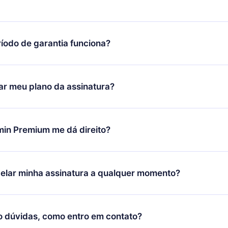
íodo de garantia funciona?
ixar nosso aplicativo e começar a aproveitar nossa biblioteca.
icar satisfeito com nossa plataforma, basta entrar em contato c
r meu plano da assinatura?
porte (
contato@12min.com
) em até 7 dias após a compra e solic
 valor. Você receberá tudo que pagou, sem perguntas ou buroc
udança só se aplicará a partir do próximo período de cobrança.
você decidiu mudar sua assinatura mensal para anual, após con
min Premium me dá direito?
 o plano anual, o novo plano só será aplicado e cobrado após o
 daquele mês.
ium é um plano que te garante acesso a toda nossa biblioteca
oníveis em 3 línguas (Inglês, espanhol e português) que você po
elar minha assinatura a qualquer momento?
quer momento através do nosso aplicativo disponível para iOS, 
Você também pode ler ou ouvir seus títulos favoritos offline e
cida por não renovar sua assinatura do 12min, você pode cancel
 um quiz de perguntas para te ajudar a fixar o conteúdo no final
ento e o próximo ciclo de cobrança não ocorrerá.
o dúvidas, como entro em contato?