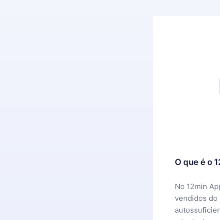
O que é o 
No 12min App
vendidos do
autossuficie