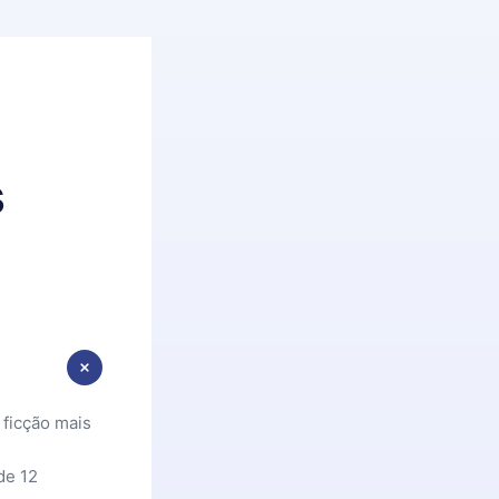
s
 ficção mais
de 12