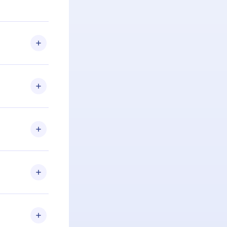
 Se por algum
om nossa
itar o
racia.
 Por
firmar a
 aniversário
 de 2500+
de ler ou
Android e
 também se
ar a
 de cada