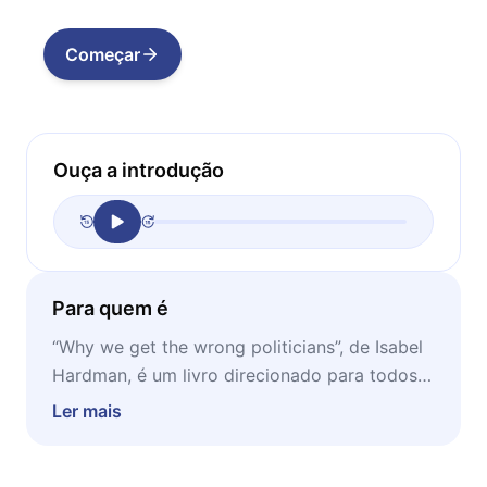
Começar
Ouça a introdução
Para quem é
“Why we get the wrong politicians”, de Isabel
Hardman, é um livro direcionado para todos
aqueles que se sentem perplexos quando
Ler mais
refletem acerca do baixo nível dos
representantes eleitos para governar.