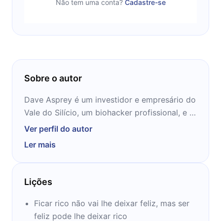
Não tem uma conta?
Cadastre-se
Sobre o autor
Dave Asprey é um investidor e empresário do
Vale do Silício, um biohacker profissional, e o
criador do Café à prova de balas feito com
Ver perfil do autor
manteiga. Ele é o anfitrião de Bulletproof
Ler mais
Radio, um programa de rádio nacionalmente
sindicado e podcast ranking # 1 com 50
milhões de downloads. Dave atua como
Lições
presidente do Silicon Valley Health Institute.
Ficar rico não vai lhe deixar feliz, mas ser
O trabalho de Dave nasceu de uma cruzada
feliz pode lhe deixar rico