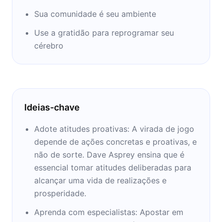
de quinze anos para atualizar o ser humano
Sua comunidade é seu ambiente
usando todas as tecnologias disponíveis.
O empreendedor de alta tecnologia usou
Use a gratidão para reprogramar seu
técnicas de hacking e tentou tudo ele mesmo,
cérebro
obsessivamente focado em descobrir: quais
são as coisas mais simples que você pode
fazer para ser melhor em tudo?
Ideias-chave
Saber isso leva a ser à prova de balas, o
estado de alto desempenho onde você
Adote atitudes proativas: A virada de jogo
controla e melhora a sua bioquímica, seu
depende de ações concretas e proativas, e
corpo e sua mente para que eles trabalhem
não de sorte. Dave Asprey ensina que é
em uníssono, ajudando você a executar níveis
essencial tomar atitudes deliberadas para
muito além do que você esperaria, sem
alcançar uma vida de realizações e
queimar , ficando doente, ou apenas agindo
prosperidade.
como um idiota estressado. Ele costumava
Aprenda com especialistas: Apostar em
levar toda a vida para reescrever