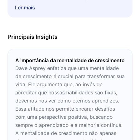
obstáculos e deixando para trás qualquer
Ler mais
derrotismo que o impeça de chegar ao topo.
Este microbook ensina como trilhar uma
verdadeira jornada rumo ao sucesso em
Principais Insights
todos os campos da vida. Assim, é possível
agregar conhecimento a partir de
ensinamentos de grandes mentes, famosas ou
A importância da mentalidade de crescimento
não, sobre como fizeram para chegar ao
Dave Asprey enfatiza que uma mentalidade
sucesso.
de crescimento é crucial para transformar sua
vida. Ele argumenta que, ao invés de
acreditar que nossas habilidades são fixas,
devemos nos ver como eternos aprendizes.
Essa atitude nos permite encarar desafios
com uma perspectiva positiva, buscando
sempre o aprendizado e a melhoria contínua.
A mentalidade de crescimento não apenas