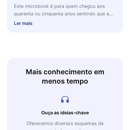
Este microbook é para quem chegou aos
quarenta ou cinquenta anos sentindo que a
vida acelerou e o tempo escurregou — e quer
Ler mais
fazer algo concreto a respeito. É
especialmente valioso para profissionais que
estão repensando a carreira, pessoas que
sentiram os laços sociais enfraquecerem com
o tempo, e qualquer um que queira
envelhecer com vitalidade e significado em
Mais conhecimento em
vez de apenas gerenciar o declínio.
menos tempo
Ouça as ideias-chave
Oferecemos diversos esquemas de