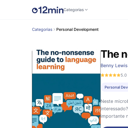
Categorias
Categorias
Personal Development
The n
Benny Lewis
5.0
Personal De
Neste microb
interessado
importante n