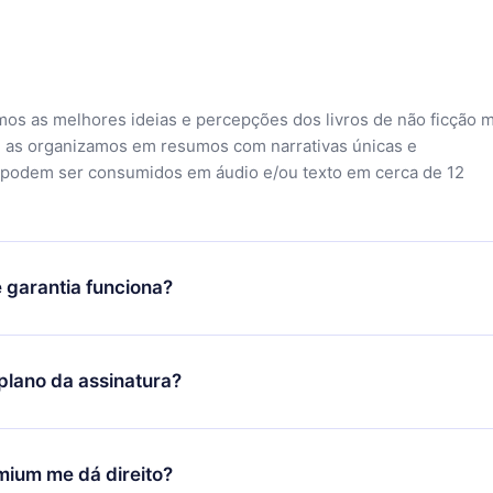
mos as melhores ideias e percepções dos livros de não ficção 
 as organizamos em resumos com narrativas únicas e
 podem ser consumidos em áudio e/ou texto em cerca de 12
 garantia funciona?
o aplicativo e começar a aproveitar nossa biblioteca. Se por a
sfeito com nossa plataforma, basta entrar em contato com nossa
lano da assinatura?
ontato@12min.com) em até 7 dias após a compra e solicitar o
Você receberá tudo que pagou, sem perguntas ou burocracia.
ó se aplicará a partir do próximo período de cobrança. Por
idiu mudar sua assinatura mensal para anual, após confirmar a
mium me dá direito?
 anual, o novo plano só será aplicado e cobrado após o anivers