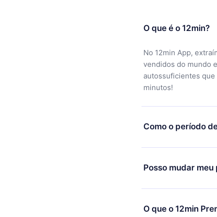
O que é o 12min?
No 12min App, extraí
vendidos do mundo e
autossuficientes que
minutos!
Como o período de
Você pode baixar noss
motivo não ficar sati
Posso mudar meu p
equipe de suporte (c
reembolso do valor. 
Sim, mas a mudança s
exemplo, se você dec
O que o 12min Pre
mudança para o plano