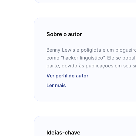
Sobre o autor
Benny Lewis é poliglota e um blogueir
como “hacker linguístico”. Ele se popu
parte, devido às publicações em seu 
melhores formas de aprender idiomas 
Ver perfil do autor
Ler mais
Ideias-chave