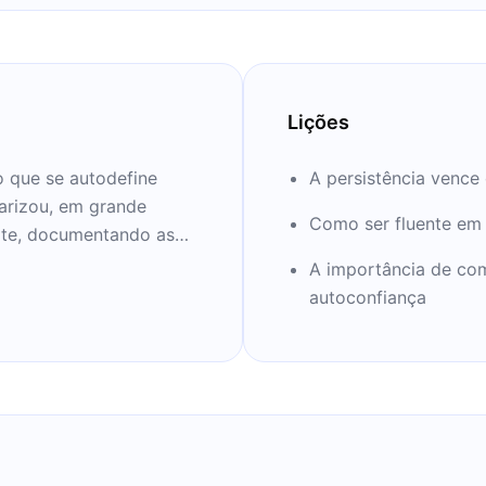
Lições
o que se autodefine
A persistência vence
larizou, em grande
Como ser fluente em
site, documentando as
em apenas três meses.
A importância de com
autoconfiança