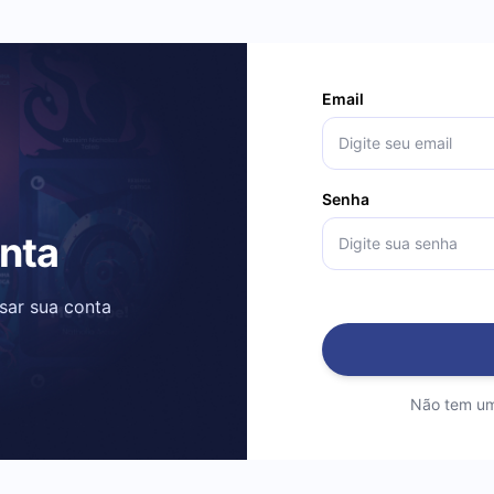
Email
Senha
onta
ssar sua conta
Não tem um