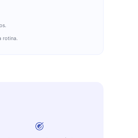
os.
 rotina.