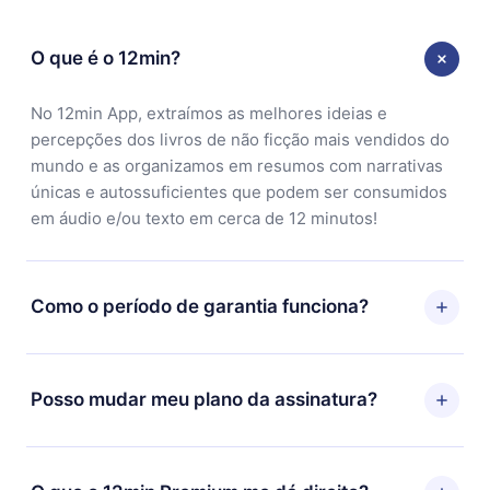
O que é o 12min?
No 12min App, extraímos as melhores ideias e
percepções dos livros de não ficção mais vendidos do
mundo e as organizamos em resumos com narrativas
únicas e autossuficientes que podem ser consumidos
em áudio e/ou texto em cerca de 12 minutos!
Como o período de garantia funciona?
Você pode baixar nosso aplicativo e começar a
aproveitar nossa biblioteca. Se por algum motivo não
Posso mudar meu plano da assinatura?
ficar satisfeito com nossa plataforma, basta entrar em
contato com nossa equipe de suporte
Sim, mas a mudança só se aplicará a partir do próximo
(contato@12min.com) em até 7 dias após a compra e
período de cobrança. Por exemplo, se você decidiu