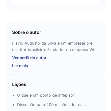
Sobre o autor
Flávio Augusto da Silva é um empresário e
escritor brasileiro. Fundador da empresa Wise
Up e atual presidente do Orlando City Soccer
Ver perfil do autor
Club.
Ler mais
Aos 23 anos de idade, fundou a escola de
inglês Wise Up Em 18 anos, a empresa
expandiu e tornou-se uma holding avaliada
Lições
em cerca de R$ 877 milhões, valor este pago
pelo Grupo Abril Educação em fevereiro de
O que é um ponto de inflexão?
2013, quando a adquiriu. Atualmente, um dos
Disse não para 200 milhões de reais
grandes empreendimentos de Flávio Augusto