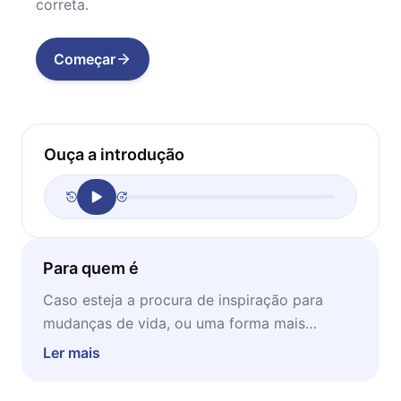
correta.
Começar
Ouça a introdução
Para quem é
Caso esteja a procura de inspiração para
mudanças de vida, ou uma forma mais
saudável de abordar o seu dia a dia, este livro
Ler mais
é mais que recomendado para essa
finalidade. Entenda o que está aqui disposto