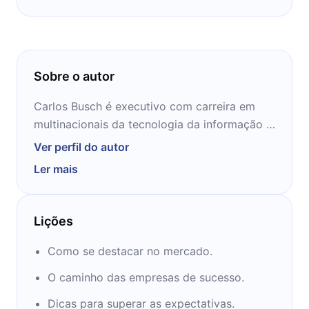
Sobre o autor
Carlos Busch é executivo com carreira em
multinacionais da tecnologia da informação e
escreve para o MIT Technology Review Brasil.
Ver perfil do autor
É formado em administração e pós-graduado
Ler mais
em comércio exterior. Hoje, atua como vice-
presidente da Salesforce latino-americana.
Lições
Como se destacar no mercado.
O caminho das empresas de sucesso.
Dicas para superar as expectativas.