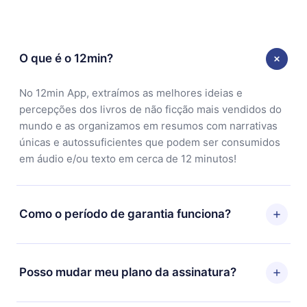
O que é o 12min?
No 12min App, extraímos as melhores ideias e
percepções dos livros de não ficção mais vendidos do
mundo e as organizamos em resumos com narrativas
únicas e autossuficientes que podem ser consumidos
em áudio e/ou texto em cerca de 12 minutos!
Como o período de garantia funciona?
Você pode baixar nosso aplicativo e começar a
aproveitar nossa biblioteca. Se por algum motivo não
Posso mudar meu plano da assinatura?
ficar satisfeito com nossa plataforma, basta entrar em
contato com nossa equipe de suporte
Sim, mas a mudança só se aplicará a partir do próximo