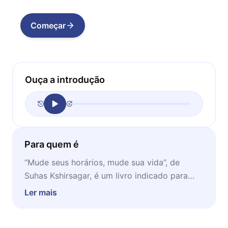
Começar
Ouça a introdução
Para quem é
“Mude seus horários, mude sua vida”, de
Suhas Kshirsagar, é um livro indicado para
quem deseja alinhar seus hábitos diários com
Ler mais
os ritmos naturais de seu organismo.