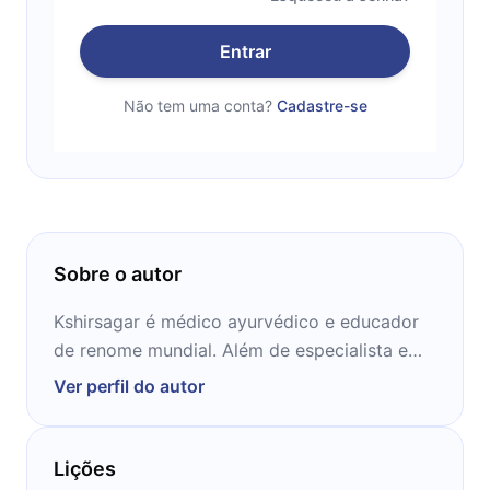
Entrar
Não tem uma conta?
Cadastre-se
Sobre o autor
Kshirsagar é médico ayurvédico e educador
de renome mundial. Além de especialista e
assessor do Chopra Center, integra o corpo
Ver perfil do autor
docente de diversas instituições de ensino.
Lições